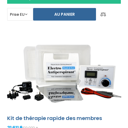
longtemps. Spécialement conçu pour le traitement des
pieds, des aisselles et des deux mains sans l`aide d`une
AU PANIER
autre personne (tout est inclus dans le forfait de base).
Le prix du produit inclut déjà
une livraison express
dans le monde entier et une garantie de
remboursement en cas d`insatisfaction
. Les
instructions d`utilisation sont dans votre langue.
Kit de thérapie rapide des membres
31 611 ฿