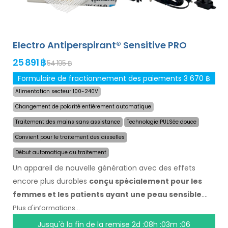
votre langue.
Electro Antiperspirant® Sensitive PRO
25 891 ฿
54 195 ฿
Formulaire de fractionnement des paiements 3 670 ฿
Alimentation secteur 100-240V
Changement de polarité entièrement automatique
Traitement des mains sans assistance
Technologie PULSée douce
Convient pour le traitement des aisselles
Début automatique du traitement
Un appareil de nouvelle génération avec des effets
encore plus durables
conçu spécialement pour les
femmes et les patients ayant une peau sensible
.
Grâce à sa technologie nouvelle et révolutionnaire, il
Plus d'informations...
peut arrêter la transpiration rapidement et pendant très
Jusqu'à la fin de la remise
2d :08h :03m :06