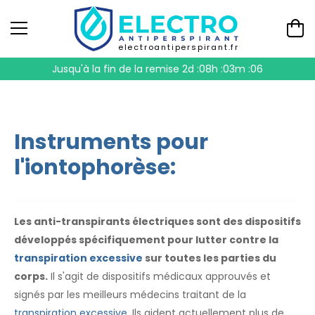
electroantiperspirant.fr
Jusqu'à la fin de la remise
2d :08h :03m :06
Instruments pour
l'iontophorèse:
Les anti-transpirants électriques sont des dispositifs
développés spécifiquement pour lutter contre la
transpiration excessive
sur toutes les parties du
corps.
Il s'agit de dispositifs médicaux approuvés et
signés par les meilleurs médecins traitant de la
transpiration excessive
. Ils aident actuellement plus de