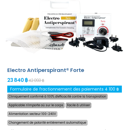
définitive et douce contre la transpiration excessive des
mains, des pieds et des aisselles (inclus dans le forfait
de base). Avec des adaptateurs supplémentaires, la
transpiration excessive de la tête, du front, de
l`abdomen, du dos, des fesses, de la poitrine et d`autres
parties du corps peut être traitée avec succès et
pendant longtemps.
Garantie de remboursement en
cas d`insatisfaction et expédition mondiale express
gratuite !
Electro Antiperspirant® Forte
23 840 ฿
42 093 ฿
Formulaire de fractionnement des paiements 4 100 ฿
Cliniquement confirmé à 100% d'efficacité contre la transpiration
Applicable n'importe où sur le corps
Facile à utiliser
Alimentation secteur 100-240V
Changement de polarité entièrement automatique