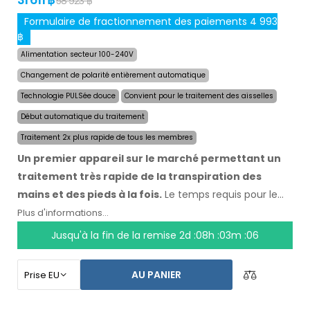
58 923 ฿
Formulaire de fractionnement des paiements 4 993
฿
Alimentation secteur 100-240V
Changement de polarité entièrement automatique
Technologie PULSée douce
Convient pour le traitement des aisselles
Début automatique du traitement
Traitement 2x plus rapide de tous les membres
Un premier appareil sur le marché permettant un
traitement très rapide de la transpiration des
mains et des pieds à la fois.
Le temps requis pour le
traitement des quatre membres a été réduit de moitié
Plus d'informations...
à un maximum de 24 minutes, et la durée et la vitesse
Jusqu'à la fin de la remise
2d :08h :03m :06
des effets sont maintenues. Avec le système
automatique, vous n`êtes pas dépendant d`une autre
AU PANIER
personne. Ayez vos mains, vos pieds et vos aisselles secs
aujourd`hui. Le prix du produit inclut déjà
une livraison