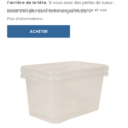
l'arrière de la tête
. Si vous avez des perles de sueur
provenant de vos cheveux
sur votre visage
et vos
Mode d'emploi dans votre langue inclus.
vêtements
, cet adaptateur, associé à Electro
Plus d'informations...
Antiperspirant Forte ou Electro Antiperspirant ELITE, est
ACHETER
fait pour vous.