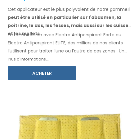
Cet applicateur est le plus polyvalent de notre gamme.Il
peut être utilisé en particulier
sur l'abdomen, la
poitrine, le dos, les fesses,
mais aussi sur les cuisses
et les mollets
.
En combinaison avec Electro Antiperspirant Forte ou
Electro Antiperspirant ELITE, des milliers de nos clients
l'utilisent pour traiter l'une ou l'autre
de ces
zones
.
Un
mode d'emploi
dans votre langue
est inclus.
Plus d'informations...
ACHETER