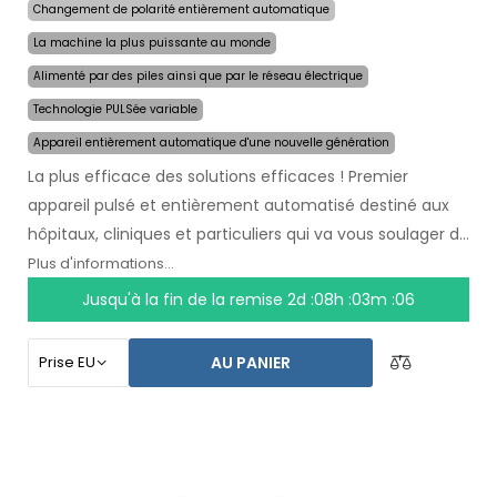
Changement de polarité entièrement automatique
La machine la plus puissante au monde
Alimenté par des piles ainsi que par le réseau électrique
Technologie PULSée variable
Appareil entièrement automatique d'une nouvelle génération
La plus efficace des solutions efficaces ! Premier
appareil pulsé et entièrement automatisé destiné aux
hôpitaux, cliniques et particuliers qui va vous soulager de
la transpiration
pendant plusieurs mois après une
Plus d'informations...
seule utilisation
. Au début du traitement, vous
Jusqu'à la fin de la remise
2d :08h :03m :06
choisissez simplement la zone affectée par la
transpiration excessive et l`ordinateur fera tout pour
AU PANIER
vous.
La technologie pulsée révolutionnaire
permet
le traitement de n`importe quelle partie sensible du
corps sans gêne. Grâce à l`adaptateur secteur et à la
pile de haute capacité intégrée, vous ne serez jamais
pris au dépourvu par les piles déchargées. Solution