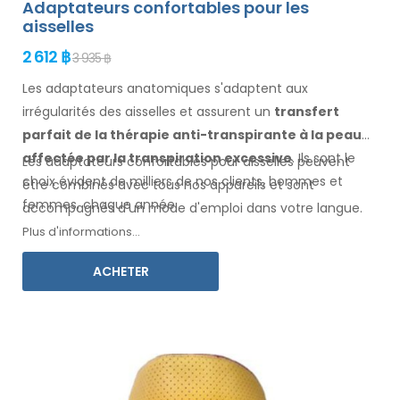
Adaptateurs confortables pour les
aisselles
2 612 ฿
3 935 ฿
Les adaptateurs anatomiques s'adaptent aux
irrégularités des aisselles
et assurent un
transfert
parfait de la thérapie anti-transpirante
à la peau
affectée par la transpiration excessive
. Ils sont le
Les adaptateurs confortables pour
aisselles
peuvent
choix évident de milliers de nos clients, hommes
et
être combinés avec
tous
nos appareils et sont
femmes
, chaque année.
accompagnés d'un mode d'
emploi
dans votre langue
.
Plus d'informations...
ACHETER