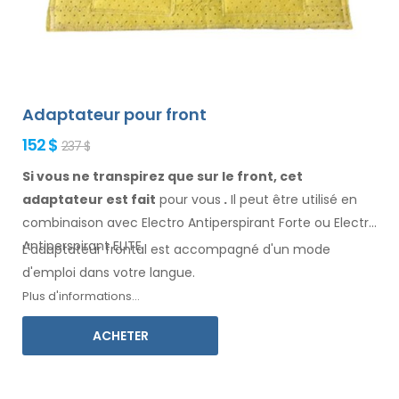
Adaptateur pour front
152 $
237 $
Si vous ne transpirez que sur le front, cet
adaptateur est fait
pour vous
.
Il
peut être
utilisé
en
combinaison
avec Electro Antiperspirant Forte ou Electro
Antiperspirant ELITE.
L'adaptateur
frontal
est accompagné d'un mode
d'emploi
dans votre langue
.
Plus d'informations...
ACHETER