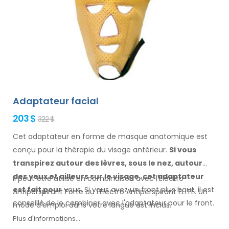
Adaptateur facial
203 $
322 $
Cet adaptateur en forme de masque anatomique est
conçu pour la thérapie du visage antérieur.
Si vous
transpirez
autour des
lèvres, sous le nez, autour
des yeux
et ailleurs
sur le visage
, cet adaptateur
Il peut être utilisé en combinaison avec l'Electro
est fait
pour
vous.
Si
vous
avez un
front plus haut, il est
Antiperspirant Forte ou l'Electro Antiperspirant ELITE. Un
conseillé de le combiner
avec l'adaptateur pour
le front.
mode d'emploi
dans votre
langue est inclus.
Plus d'informations...