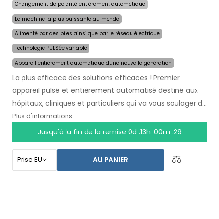
Changement de polarité entièrement automatique
La machine la plus puissante au monde
Alimenté par des piles ainsi que par le réseau électrique
Technologie PULSée variable
Appareil entièrement automatique d'une nouvelle génération
La plus efficace des solutions efficaces ! Premier
appareil pulsé et entièrement automatisé destiné aux
hôpitaux, cliniques et particuliers qui va vous soulager de
la transpiration
pendant plusieurs mois après une
Plus d'informations...
seule utilisation
. Au début du traitement, vous
Jusqu'à la fin de la remise
0d :13h :00m :28
choisissez simplement la zone affectée par la
transpiration excessive et l`ordinateur fera tout pour
AU PANIER
vous.
La technologie pulsée révolutionnaire
permet
le traitement de n`importe quelle partie sensible du
corps sans gêne. Grâce à l`adaptateur secteur et à la
pile de haute capacité intégrée, vous ne serez jamais
pris au dépourvu par les piles déchargées. Solution