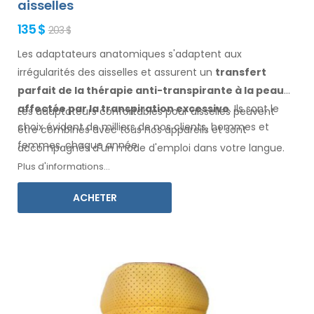
aisselles
135 $
203 $
Les adaptateurs anatomiques s'adaptent aux
irrégularités des aisselles
et assurent un
transfert
parfait de la thérapie anti-transpirante
à la peau
affectée par la transpiration excessive
. Ils sont le
Les adaptateurs confortables pour
aisselles
peuvent
choix évident de milliers de nos clients, hommes
et
être combinés avec
tous
nos appareils et sont
femmes
, chaque année.
accompagnés d'un mode d'
emploi
dans votre langue
.
Plus d'informations...
ACHETER