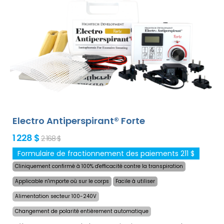
définitive et douce contre la transpiration excessive des
mains, des pieds et des aisselles (inclus dans le forfait
de base). Avec des adaptateurs supplémentaires, la
transpiration excessive de la tête, du front, de
l`abdomen, du dos, des fesses, de la poitrine et d`autres
parties du corps peut être traitée avec succès et
pendant longtemps.
Garantie de remboursement en
cas d`insatisfaction et expédition mondiale express
gratuite !
Electro Antiperspirant® Forte
1 228 $
2 168 $
Formulaire de fractionnement des paiements 211 $
Cliniquement confirmé à 100% d'efficacité contre la transpiration
Applicable n'importe où sur le corps
Facile à utiliser
Alimentation secteur 100-240V
Changement de polarité entièrement automatique