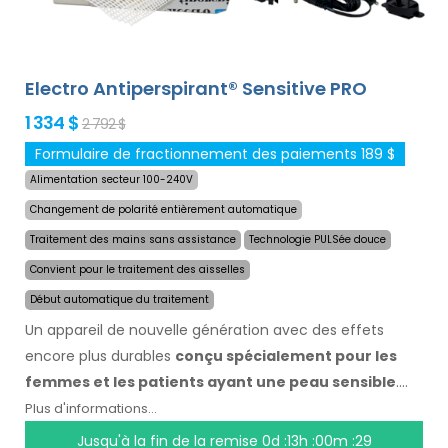
votre langue.
Electro Antiperspirant® Sensitive PRO
1 334 $
2 792 $
Formulaire de fractionnement des paiements 189 $
Alimentation secteur 100-240V
Changement de polarité entièrement automatique
Traitement des mains sans assistance
Technologie PULSée douce
Convient pour le traitement des aisselles
Début automatique du traitement
Un appareil de nouvelle génération avec des effets
encore plus durables
conçu spécialement pour les
femmes et les patients ayant une peau sensible
.
Grâce à sa technologie nouvelle et révolutionnaire, il
Plus d'informations...
peut arrêter la transpiration rapidement et pendant très
Jusqu'à la fin de la remise
0d :13h :00m :28