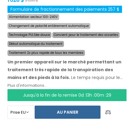
3 036 $
Formulaire de fractionnement des paiements 257 $
Alimentation secteur 100-240V
Changement de polarité entièrement automatique
Technologie PULSée douce
Convient pour le traitement des aisselles
Début automatique du traitement
Traitement 2x plus rapide de tous les membres
Un premier appareil sur le marché permettant un
traitement très rapide de la transpiration des
mains et des pieds à la fois.
Le temps requis pour le
traitement des quatre membres a été réduit de moitié
Plus d'informations...
à un maximum de 24 minutes, et la durée et la vitesse
Jusqu'à la fin de la remise
0d :13h :00m :28
des effets sont maintenues. Avec le système
automatique, vous n`êtes pas dépendant d`une autre
AU PANIER
personne. Ayez vos mains, vos pieds et vos aisselles secs
aujourd`hui. Le prix du produit inclut déjà
une livraison
express dans le monde entier et une garantie de