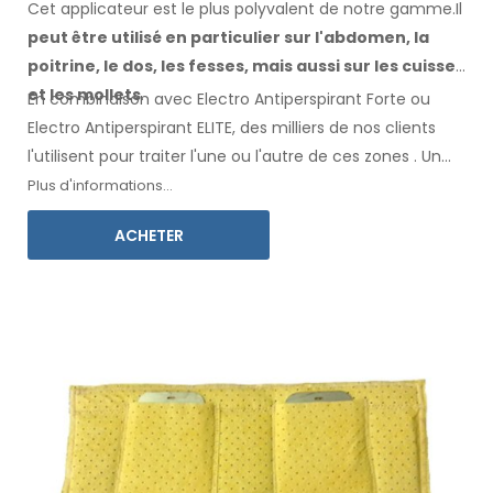
Cet applicateur est le plus polyvalent de notre gamme.Il
peut être utilisé en particulier
sur l'abdomen, la
poitrine, le dos, les fesses,
mais aussi sur les cuisses
et les mollets
.
En combinaison avec Electro Antiperspirant Forte ou
Electro Antiperspirant ELITE, des milliers de nos clients
l'utilisent pour traiter l'une ou l'autre
de ces
zones
.
Un
mode d'emploi
dans votre langue
est inclus.
Plus d'informations...
ACHETER