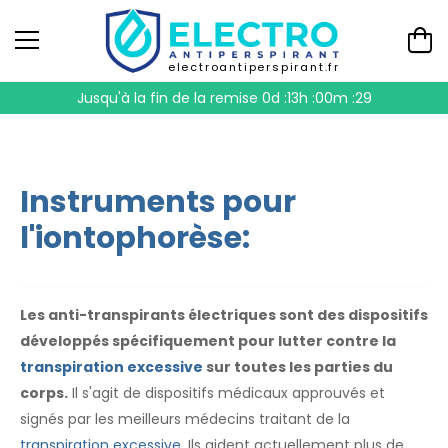
electroantiperspirant.fr
Jusqu'à la fin de la remise
0d :13h :00m :28
Instruments pour
l'iontophorèse:
Les anti-transpirants électriques sont des dispositifs
développés spécifiquement pour lutter contre la
transpiration excessive
sur toutes les parties du
corps.
Il s'agit de dispositifs médicaux approuvés et
signés par les meilleurs médecins traitant de la
transpiration excessive
. Ils aident actuellement plus de