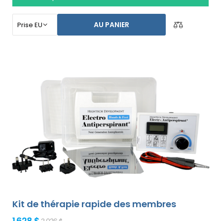
longtemps. Spécialement conçu pour le traitement des
pieds, des aisselles et des deux mains sans l`aide d`une
AU PANIER
autre personne (tout est inclus dans le forfait de base).
Le prix du produit inclut déjà
une livraison express
dans le monde entier et une garantie de
remboursement en cas d`insatisfaction
. Les
instructions d`utilisation sont dans votre langue.
Kit de thérapie rapide des membres
1 628 $