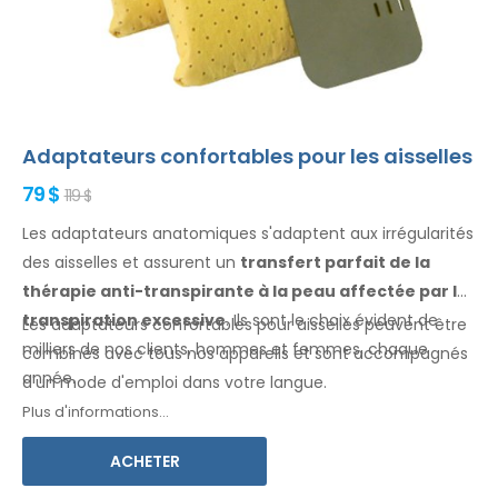
Adaptateurs confortables pour les aisselles
79 $
119 $
Les adaptateurs anatomiques s'adaptent aux irrégularités
des aisselles
et assurent un
transfert parfait de la
thérapie anti-transpirante
à la peau
affectée par la
transpiration excessive
. Ils sont le choix évident de
Les adaptateurs confortables pour
aisselles
peuvent être
milliers de nos clients, hommes
et femmes
, chaque
combinés avec
tous
nos appareils et sont accompagnés
année.
d'un mode d'
emploi
dans votre langue
.
Plus d'informations...
ACHETER