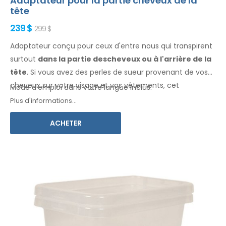
Adaptateur pour la partie cheveux de la
tête
239 $
299 $
Adaptateur conçu pour ceux d'entre nous qui transpirent
surtout
dans la
partie des
cheveux
ou à l'arrière de la
tête
. Si vous avez des perles de sueur
provenant de vos
cheveux
sur votre visage
et vos vêtements
, cet
Mode d'emploi dans votre langue inclus.
adaptateur, associé à Electro Antiperspirant Forte ou
Plus d'informations...
Electro Antiperspirant ELITE, est fait pour vous.
ACHETER