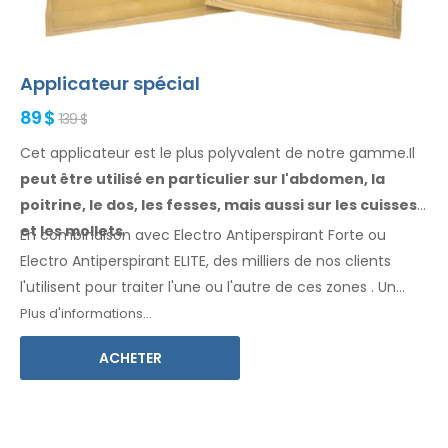
Applicateur spécial
89 $
139 $
Cet applicateur est le plus polyvalent de notre gamme.Il
peut être utilisé en particulier
sur l'abdomen, la
poitrine, le dos, les fesses,
mais aussi sur les cuisses
et les mollets
.
En combinaison avec Electro Antiperspirant Forte ou
Electro Antiperspirant ELITE, des milliers de nos clients
l'utilisent pour traiter l'une ou l'autre
de ces
zones
.
Un
mode d'emploi
dans votre langue
est inclus.
Plus d'informations...
ACHETER