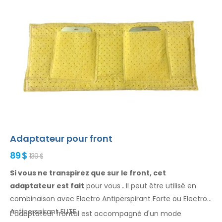
Adaptateur pour front
89 $
139 $
Si vous ne transpirez que sur le front, cet
adaptateur est fait
pour vous
.
Il
peut être
utilisé
en
combinaison
avec Electro Antiperspirant Forte ou Electro
Antiperspirant ELITE.
L'adaptateur
frontal
est accompagné d'un mode