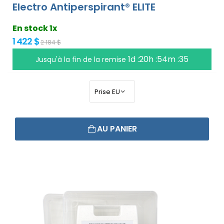
Electro Antiperspirant® ELITE
En stock 1x
1 422 $
2 184 $
1d :20h :54m :34
Jusqu'à la fin de la remise
AU PANIER