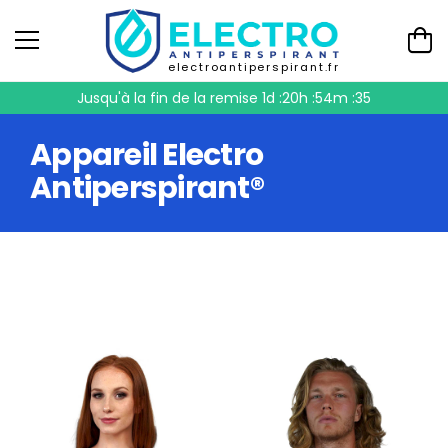
electroantiperspirant.fr
Jusqu'à la fin de la remise
1d :20h :54m :34
Appareil Electro
Antiperspirant®