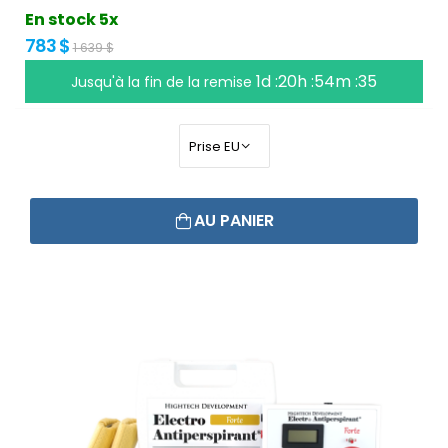
En stock 5x
783 $
1 639 $
1d :20h :54m :34
Jusqu'à la fin de la remise
AU PANIER