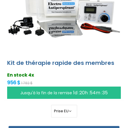
Kit de thérapie rapide des membres
En stock 4x
956 $
1 782 $
1d :20h :54m :34
Jusqu'à la fin de la remise