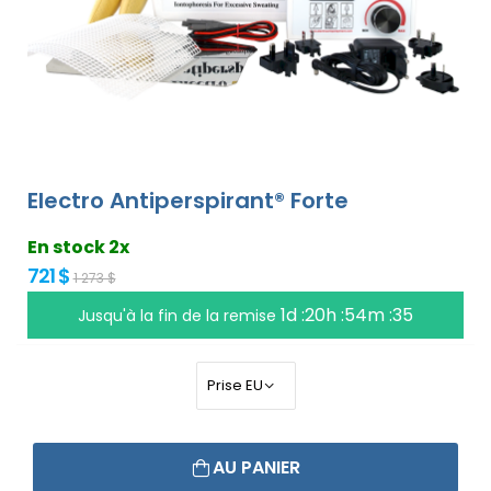
Electro Antiperspirant® Forte
En stock 2x
721 $
1 273 $
1d :20h :54m :34
Jusqu'à la fin de la remise
AU PANIER