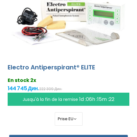
Electro Antiperspirant® ELITE
En stock 2x
144 745 Дин.
222 309 Дин.
1d :06h :15m :21
Jusqu'à la fin de la remise