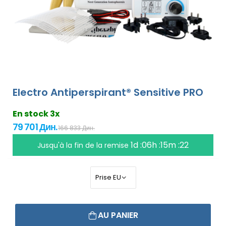
Electro Antiperspirant® Sensitive PRO
En stock 3x
79 701 Дин.
166 833 Дин.
1d :06h :15m :21
Jusqu'à la fin de la remise
AU PANIER