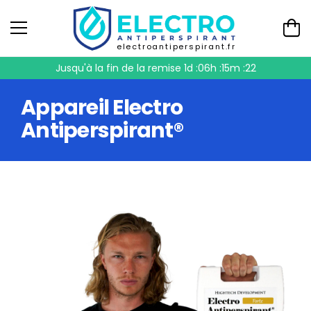
electroantiperspirant.fr
Jusqu'à la fin de la remise
1d :06h :15m :21
Appareil Electro
Antiperspirant®