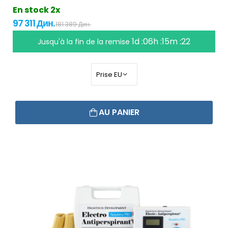
En stock 2x
97 311 Дин.
181 389 Дин.
1d :06h :15m :21
Jusqu'à la fin de la remise
AU PANIER