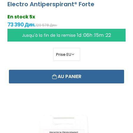
Electro Antiperspirant® Forte
En stock 5x
73 390 Дин.
129 578 Дин.
1d :06h :15m :21
Jusqu'à la fin de la remise
AU PANIER