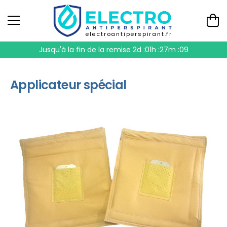
electroantiperspirant.fr
Jusqu'à la fin de la remise
2d :01h :27m :08
Applicateur spécial