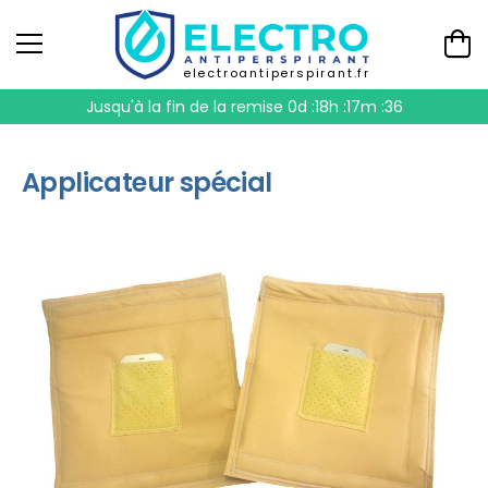
electroantiperspirant.fr
Jusqu'à la fin de la remise
0d :18h :17m :35
Applicateur spécial