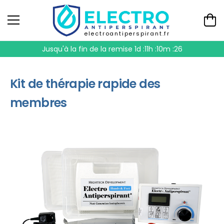
electroantiperspirant.fr
Jusqu'à la fin de la remise
1d :11h :10m :26
Kit de thérapie rapide des
membres