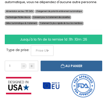
automatique, vous ne dépendez d'aucune autre personne.
Alimentation secteur 100-240V
Changement de polarité entièrement automatique
Technologie PULSée douce
Convient pour le traitement des aisselles
Début automatique du traitement
Traitement 2x plus rapide de tous les membres
Jusqu'à la fin de la remise
1d :11h :10m :26
Type de prise:
AU PANIER