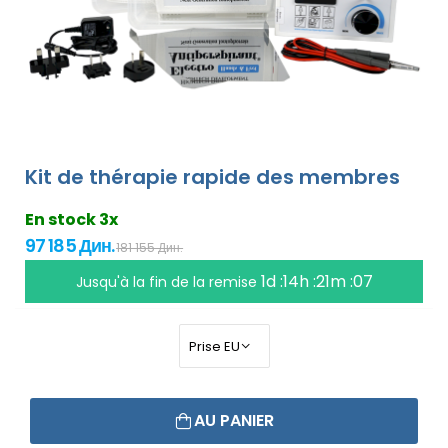
Kit de thérapie rapide des membres
En stock 3x
97 185 Дин.
181 155 Дин.
1d :14h :21m :07
Jusqu'à la fin de la remise
AU PANIER