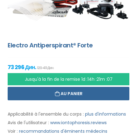
Electro Antiperspirant® Forte
73 296 Дин.
129 411 Дин.
Jusqu'à la fin de la remise
1d :14h :21m :07
AU PANIER
Applicabilité à l'ensemble du corps :
plus d'informations
Avis de l'utilisateur :
www.iontophoresis.reviews
Voir :
recommandations d'éminents médecins