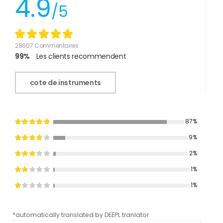
4.9
/5
28607 Commentaires
99%
Les clients recommendent
cote de instruments
87%
9%
2%
1%
1%
*automatically translated by DEEPL tranlator
*aut