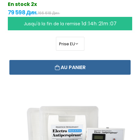
En stock 2x
79 598 Дин.
166 618 Дин.
1d :14h :21m :07
Jusqu'à la fin de la remise
AU PANIER