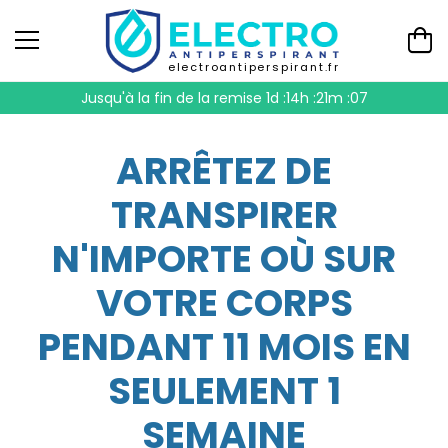
electroantiperspirant.fr
Jusqu'à la fin de la remise
1d :14h :21m :07
ARRÊTEZ DE
TRANSPIRER
N'IMPORTE OÙ SUR
VOTRE CORPS
PENDANT 11 MOIS EN
SEULEMENT 1
SEMAINE