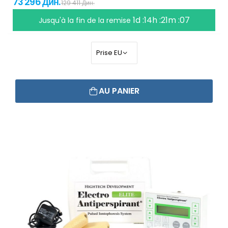
73 296 Дин.
129 411 Дин.
1d :14h :21m :07
Jusqu'à la fin de la remise
AU PANIER