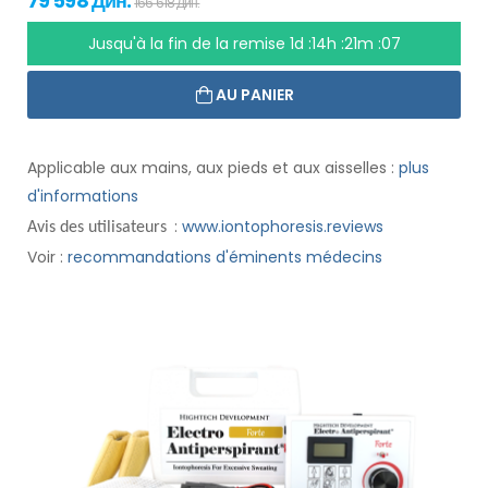
79 598 Дин.
166 618 Дин.
Jusqu'à la fin de la remise
1d :14h :21m :07
AU PANIER
Applicable aux mains, aux pieds et aux aisselles :
plus
d'informations
:
www.iontophoresis.reviews
Avis des utilisateurs
Voir :
recommandations d'éminents médecins