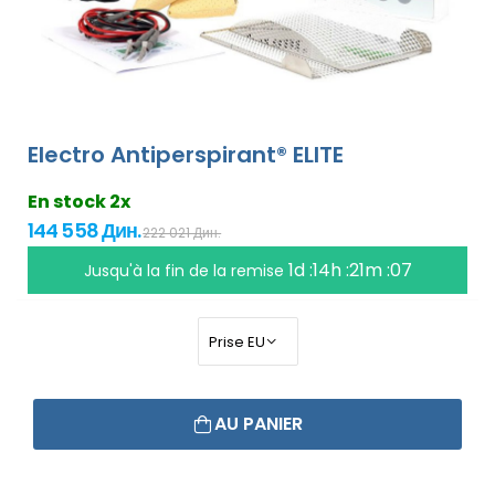
Electro Antiperspirant® ELITE
En stock 2x
144 558 Дин.
222 021 Дин.
1d :14h :21m :07
Jusqu'à la fin de la remise
AU PANIER